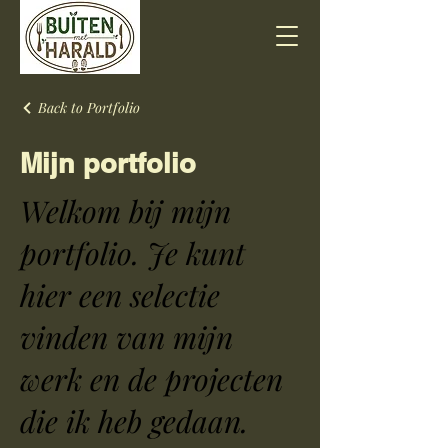
Back to Portfolio
Mijn portfolio
Welkom bij mijn
portfolio. Je kunt
hier een selectie
vinden van mijn
werk en de projecten
die ik heb gedaan.