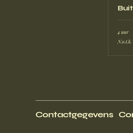
Bui
4 uur
N.o.t.k.
N.o.t.k.
Contactgegevens
Co