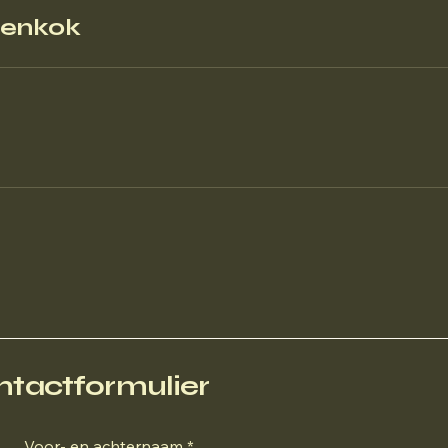
tenkok
ntactformulier
Voor- en achternaam
*