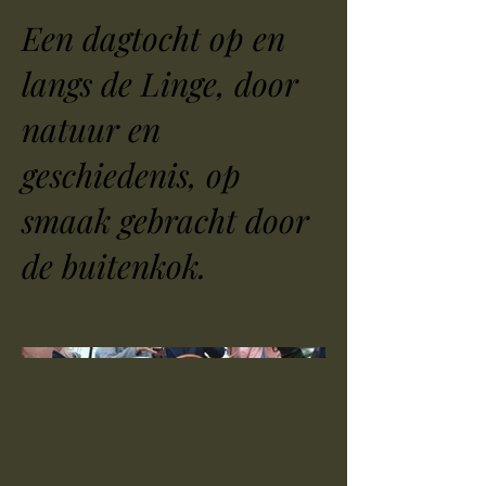
Een dagtocht op en
langs de Linge, door
natuur en
geschiedenis, op
smaak gebracht door
de buitenkok.