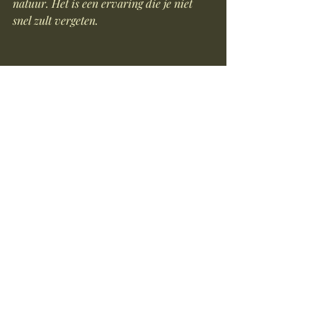
natuur. Het is een ervaring die je niet 
snel zult vergeten.
Een prachtig ingerichte buitentafel met verse 
lokale ingrediënten.
De wereld van culinaire evenementen is 
een avontuur dat wacht om ontdekt te 
worden. Neem de sprong en laat je 
verrassen door de smaken en de 
schoonheid van de natuur. Je zult er 